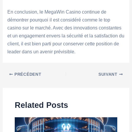
En conclusion, le MegaWin Casino continue de
démontrer pourquoi il est considéré comme le top
casino sur le marché. Avec des innovations constantes
et un engagement envers la sécurité et la satisfaction du
client, il est bien parti pour conserver cette position de
leader dans un avenir prévisible.
PRÉCÉDENT
SUIVANT
Related Posts