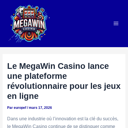
Aller
au
contenu
Mai
Men
Le MegaWin Casino lance
une plateforme
révolutionnaire pour les jeux
en ligne
Par
europef
/
mars 17, 2026
Dans une industrie où l’innovation est la clé du succès,
le MegaWin Casino continue de se distinguer comme