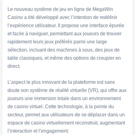
Le nouveau système de jeu en ligne de MegaWin
Casino a été développé avec l’intention de redéfinir
l’expérience utilisateur. Il propose une interface épurée
et facile à naviguer, permettant aux joueurs de trouver
rapidement leurs jeux préférés parmi une large
sélection, incluant des machines à sous, des jeux de
table classiques, et même des options de croupier en
direct.
L’aspect le plus innovant de la plateforme est sans
doute son système de réalité virtuelle (VR), qui offre aux
joueurs une immersion totale dans un environnement
de casino virtuel. Cette technologie, à la pointe du
secteur, permet aux utilisateurs de se déplacer dans un
espace de casino virtuellement reconstruit, augmentant
l’interaction et l’engagement.