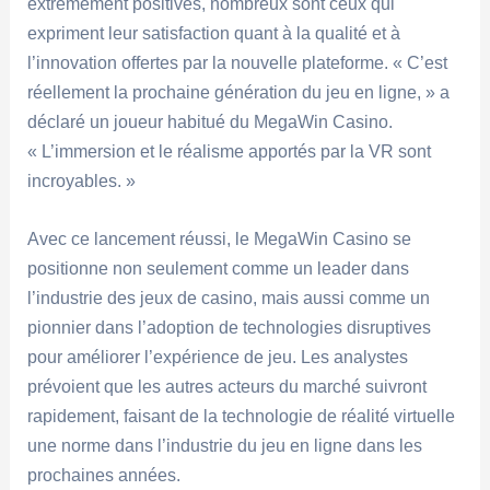
extrêmement positives, nombreux sont ceux qui
expriment leur satisfaction quant à la qualité et à
l’innovation offertes par la nouvelle plateforme. « C’est
réellement la prochaine génération du jeu en ligne, » a
déclaré un joueur habitué du MegaWin Casino.
« L’immersion et le réalisme apportés par la VR sont
incroyables. »
Avec ce lancement réussi, le MegaWin Casino se
positionne non seulement comme un leader dans
l’industrie des jeux de casino, mais aussi comme un
pionnier dans l’adoption de technologies disruptives
pour améliorer l’expérience de jeu. Les analystes
prévoient que les autres acteurs du marché suivront
rapidement, faisant de la technologie de réalité virtuelle
une norme dans l’industrie du jeu en ligne dans les
prochaines années.