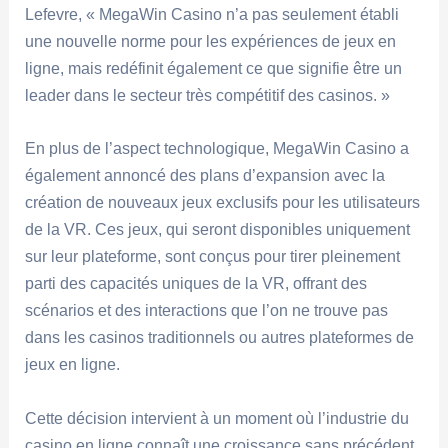
Lefevre, « MegaWin Casino n’a pas seulement établi
une nouvelle norme pour les expériences de jeux en
ligne, mais redéfinit également ce que signifie être un
leader dans le secteur très compétitif des casinos. »
En plus de l’aspect technologique, MegaWin Casino a
également annoncé des plans d’expansion avec la
création de nouveaux jeux exclusifs pour les utilisateurs
de la VR. Ces jeux, qui seront disponibles uniquement
sur leur plateforme, sont conçus pour tirer pleinement
parti des capacités uniques de la VR, offrant des
scénarios et des interactions que l’on ne trouve pas
dans les casinos traditionnels ou autres plateformes de
jeux en ligne.
Cette décision intervient à un moment où l’industrie du
casino en ligne connaît une croissance sans précédent,