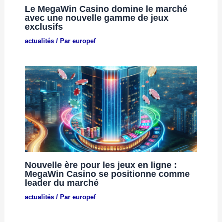
Le MegaWin Casino domine le marché
avec une nouvelle gamme de jeux
exclusifs
actualités
/ Par
europef
Nouvelle ère pour les jeux en ligne :
MegaWin Casino se positionne comme
leader du marché
actualités
/ Par
europef