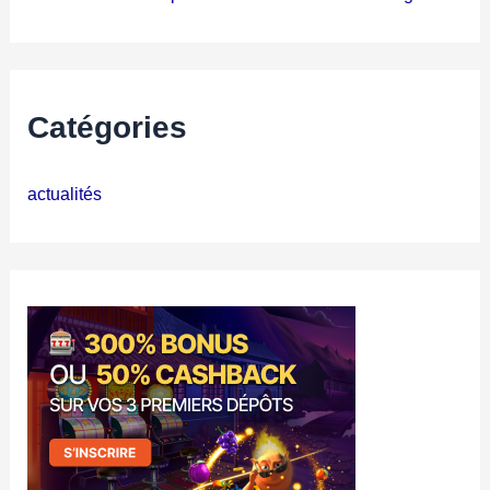
Catégories
actualités