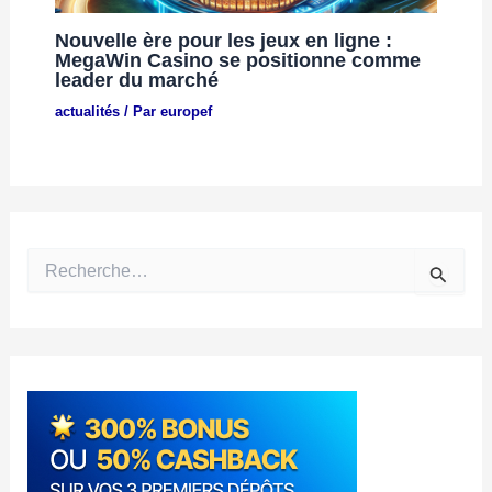
Nouvelle ère pour les jeux en ligne :
MegaWin Casino se positionne comme
leader du marché
actualités
/ Par
europef
R
e
c
h
e
r
c
h
e
r