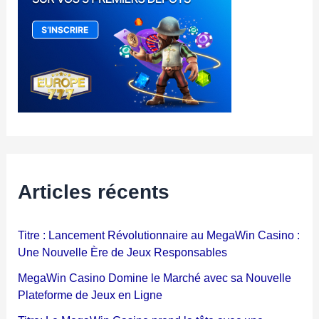
:
Articles récents
Titre : Lancement Révolutionnaire au MegaWin Casino :
Une Nouvelle Ère de Jeux Responsables
MegaWin Casino Domine le Marché avec sa Nouvelle
Plateforme de Jeux en Ligne