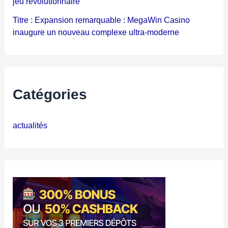
jeu révolutionnaire
Titre : Expansion remarquable : MegaWin Casino
inaugure un nouveau complexe ultra-moderne
Catégories
actualités