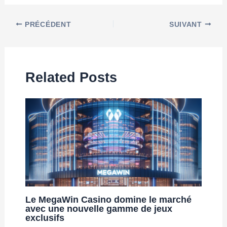
PRÉCÉDENT
SUIVANT
Related Posts
Le MegaWin Casino domine le marché
avec une nouvelle gamme de jeux
exclusifs