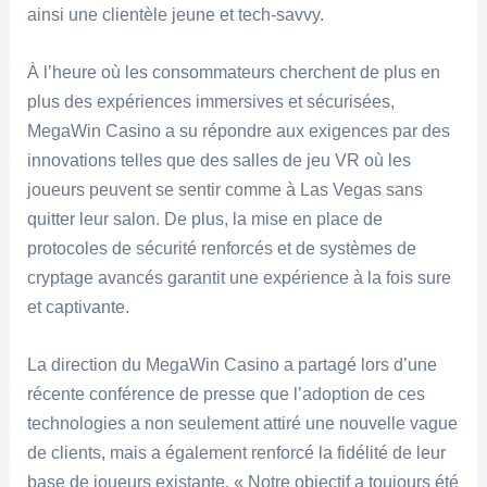
ainsi une clientèle jeune et tech-savvy.
À l’heure où les consommateurs cherchent de plus en
plus des expériences immersives et sécurisées,
MegaWin Casino a su répondre aux exigences par des
innovations telles que des salles de jeu VR où les
joueurs peuvent se sentir comme à Las Vegas sans
quitter leur salon. De plus, la mise en place de
protocoles de sécurité renforcés et de systèmes de
cryptage avancés garantit une expérience à la fois sure
et captivante.
La direction du MegaWin Casino a partagé lors d’une
récente conférence de presse que l’adoption de ces
technologies a non seulement attiré une nouvelle vague
de clients, mais a également renforcé la fidélité de leur
base de joueurs existante. « Notre objectif a toujours été