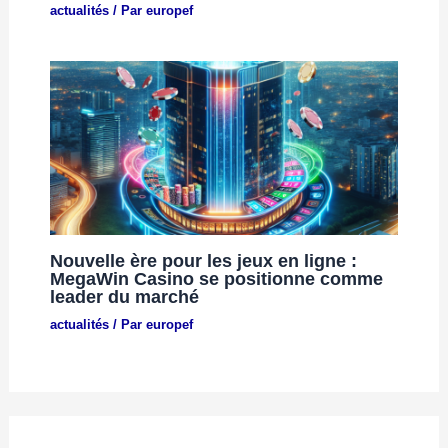
actualités
/ Par
europef
Nouvelle ère pour les jeux en ligne :
MegaWin Casino se positionne comme
leader du marché
actualités
/ Par
europef