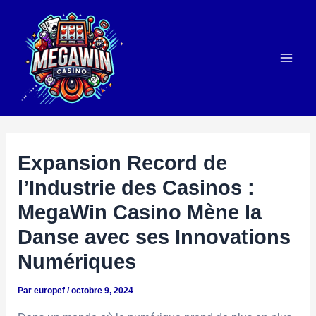
Aller
au
contenu
Mai
Men
Expansion Record de
l’Industrie des Casinos :
MegaWin Casino Mène la
Danse avec ses Innovations
Numériques
Par
europef
/
octobre 9, 2024