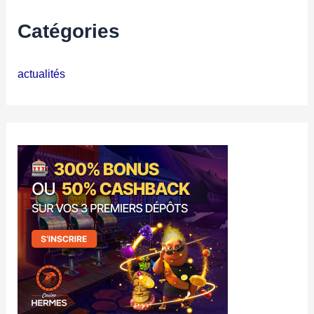
Catégories
actualités