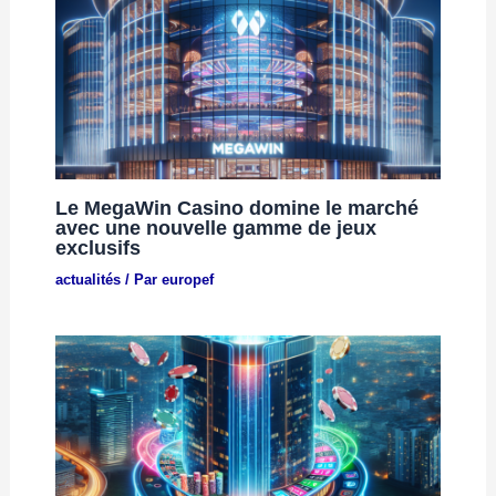
Le MegaWin Casino domine le marché
avec une nouvelle gamme de jeux
exclusifs
actualités
/ Par
europef