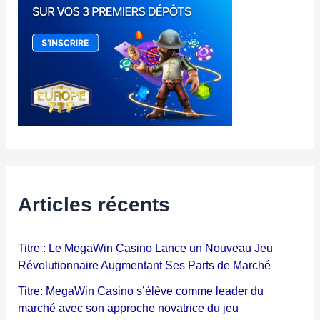
:
Articles récents
Titre : Le MegaWin Casino Lance un Nouveau Jeu
Révolutionnaire Augmentant Ses Parts de Marché
Titre: MegaWin Casino s’élève comme leader du
marché avec son approche novatrice du jeu