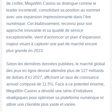
de croître, MegaWin Casino se distingue comme le
leader incontesté, consolidant sa position au sommet
avec une expansion impressionnante dans l’ère
numérique. Cet établissement, reconnu pour son
approche innovante et sa qualité de service
exceptionnelle, vient d’annoncer un plan d’expansion
majeur visant à capturer une part de marché encore
plus grande en 2023.
Selon les dernières données publiées, le marché global
des jeux en ligne devrait atteindre plus de 127 milliards
de dollars d’ici 2027, affichant un taux de croissance
annuel composé de 11.5%. Face à ce potentiel énorme,
MegaWin Casino a dévoilé une série d’initiatives
stratégiques pour optimiser sa plateforme numérique et
attirer une clientèle plus vaste et variée.