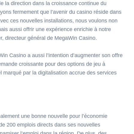
 de la direction dans la croissance continue du
yons fermement que l’avenir du casino réside dans
 Avec ces nouvelles installations, nous voulons non
ais aussi offrir une expérience enrichie à notre
cier, directeur général de MegaWin Casino.
n Casino a aussi l’intention d’augmenter son offre
demande croissante pour des options de jeu à
l marqué par la digitalisation accrue des services
alement une bonne nouvelle pour l’économie
 de 200 emplois directs dans ses nouvelles
ynamiser l’emploi dans la région. De plus, des