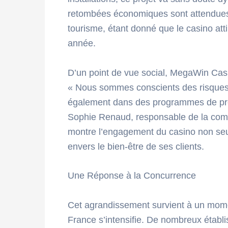
retombées économiques sont attendues 
tourisme, étant donné que le casino atti
année.
D’un point de vue social, MegaWin Cas
« Nous sommes conscients des risques l
également dans des programmes de préve
Sophie Renaud, responsable de la comm
montre l’engagement du casino non seu
envers le bien-être de ses clients.
Une Réponse à la Concurrence
Cet agrandissement survient à un momen
France s’intensifie. De nombreux établ