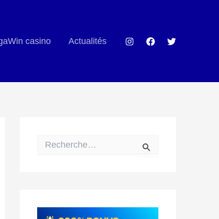
aWin casino
Actualités
R
e
c
h
e
r
c
h
e