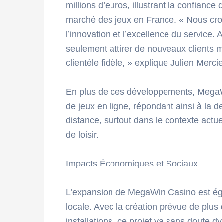
millions d’euros, illustrant la confiance
marché des jeux en France. « Nous cro
l’innovation et l’excellence du service.
seulement attirer de nouveaux clients m
clientèle fidèle, » explique Julien Mer
En plus de ces développements, MegaWi
de jeux en ligne, répondant ainsi à la 
distance, surtout dans le contexte actue
de loisir.
Impacts Économiques et Sociaux
L’expansion de MegaWin Casino est ég
locale. Avec la création prévue de plus
installations, ce projet va sans doute d