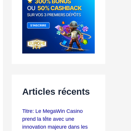
r
:
Articles récents
Titre: Le MegaWin Casino
prend la tête avec une
innovation majeure dans les