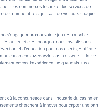
pour les commerces locaux et les services de
re déjà un nombre significatif de visiteurs chaque
ino s’engage à promouvoir le jeu responsable.
iés au jeu et c’est pourquoi nous investissons
ntion et d’éducation pour nos clients, » affirme
unication chez MegaWin Casino. Cette initiative
lement envers l’expérience ludique mais aussi
t où la concurrence dans l’industrie du casino en
issements cherchent à innover pour capter une part