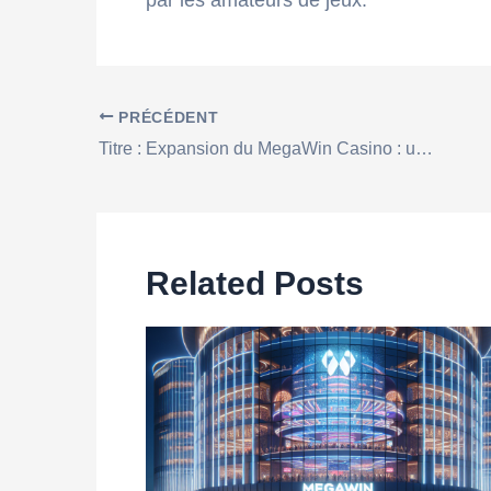
PRÉCÉDENT
Titre : Expansion du MegaWin Casino : un Nouveau Complexe Luxueux Ouvre ses Portes
Related Posts