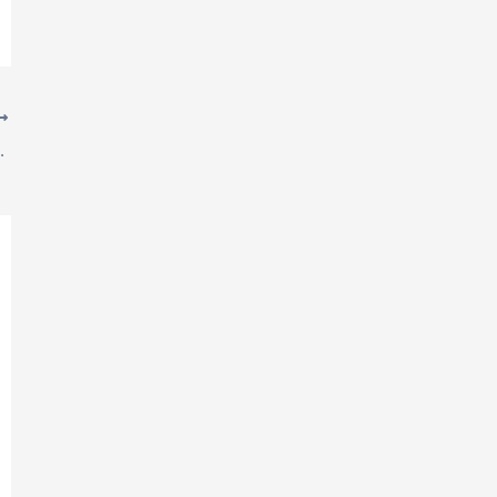
de Jeu Révolutionnaire