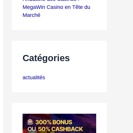
MegaWin Casino en Tête du
Marché
Catégories
actualités