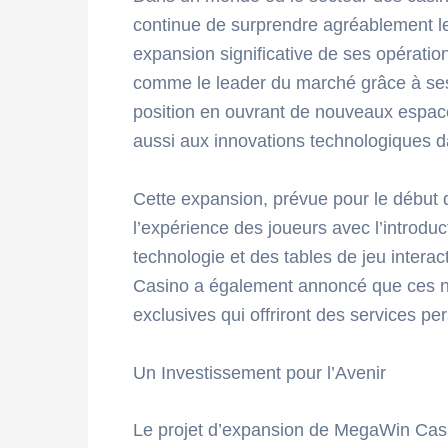
continue de surprendre agréablement l
expansion significative de ses opérati
comme le leader du marché grâce à ses 
position en ouvrant de nouveaux espac
aussi aux innovations technologiques 
Cette expansion, prévue pour le début 
l’expérience des joueurs avec l’introd
technologie et des tables de jeu intera
Casino a également annoncé que ces nou
exclusives qui offriront des services pe
Un Investissement pour l’Avenir
Le projet d’expansion de MegaWin Casi