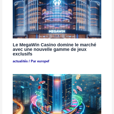
Le MegaWin Casino domine le marché
avec une nouvelle gamme de jeux
exclusifs
actualités
/ Par
europef