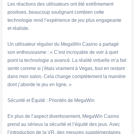
Les réactions des utilisateurs ont été extrêmement
positives, beaucoup soulignant combien cette
technologie rend l’expérience de jeu plus engageante
et réaliste.
Un utilisateur régulier du MegaWin Casino a partagé
son enthousiasme : « C’est incroyable de voir à quel
point la technologie a avancé. La réalité virtuelle m’a fait
sentir comme si j’étais vraiment à Vegas, tout en restant
dans mon salon. Cela change complètement la manière
dont j’aborde le jeu en ligne. »
Sécurité et Équité : Priorités de MegaWin
En plus de l’aspect divertissement, MegaWin Casino
prend au sérieux la sécurité et l’équité des jeux. Avec
l’introduction de la VR, des mesures supplémentaires