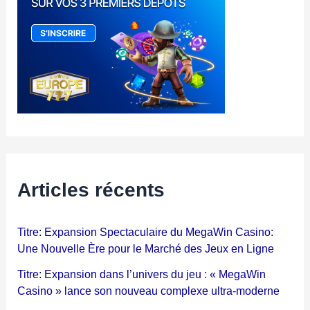
:
Articles récents
Titre: Expansion Spectaculaire du MegaWin Casino:
Une Nouvelle Ère pour le Marché des Jeux en Ligne
Titre: Expansion dans l’univers du jeu : « MegaWin
Casino » lance son nouveau complexe ultra-moderne