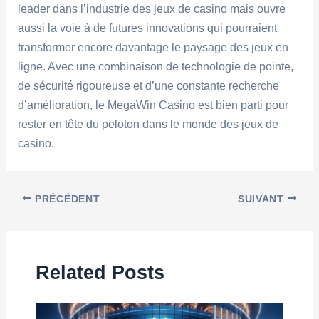
leader dans l’industrie des jeux de casino mais ouvre
aussi la voie à de futures innovations qui pourraient
transformer encore davantage le paysage des jeux en
ligne. Avec une combinaison de technologie de pointe,
de sécurité rigoureuse et d’une constante recherche
d’amélioration, le MegaWin Casino est bien parti pour
rester en tête du peloton dans le monde des jeux de
casino.
PRÉCÉDENT
SUIVANT
Related Posts