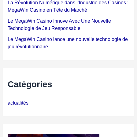
La Révolution Numérique dans l’Industrie des Casinos :
MegaWin Casino en Tête du Marché
Le MegaWin Casino Innove Avec Une Nouvelle
Technologie de Jeu Responsable
Le MegaWin Casino lance une nouvelle technologie de
jeu révolutionnaire
Catégories
actualités